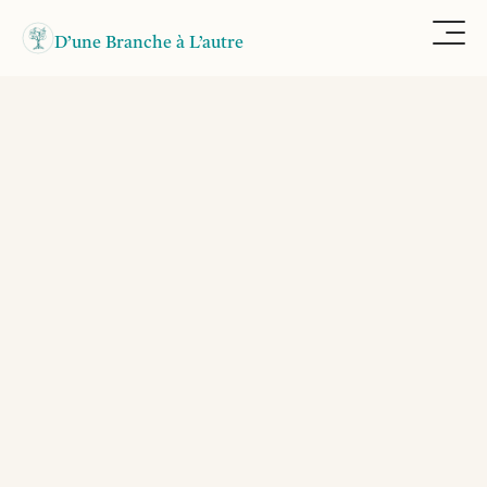
D’une Branche à L’autre
Thérapie Outils
Stress Anxiété
Peurs Phobies
Retourner au blog
Peur & Insécurité
Le sentiment d'insécurité intérieure 
maintient en hypervigilance 