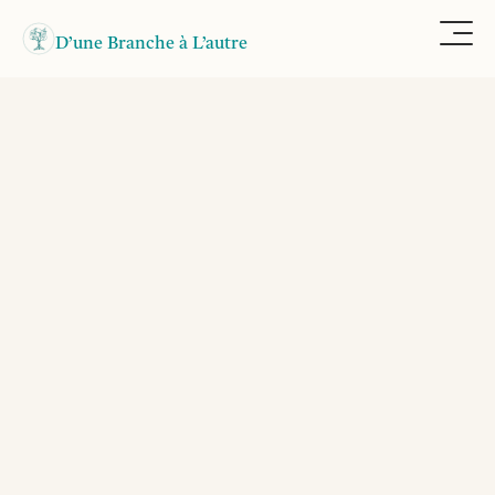
D’une Branche à L’autre
Thérapie Outils
Héritage Émotionnel
Peurs Phobies
Retourner au blog
Soigner ses peurs : 
l'histoire de Pierre
Pierre souffrait de phobies 